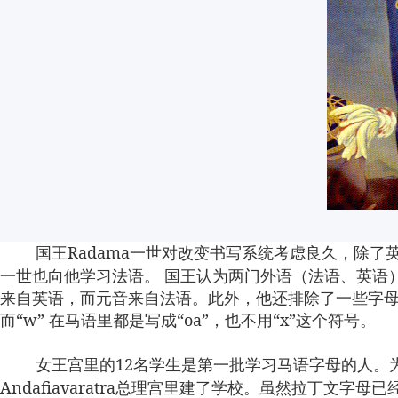
国王
Radama
一世对改变书写系统考虑良久，除了
一世也向他学习法语。
国王认为两门外语（法语、英语
来自英语，而元音来自法语。此外，他还排除了一些字
而
“w”
在马语里都是写成
“oa”
，也不用
“x”
这个符号。
女王宫里的
12
名学生是第一批学习马语字母的人。
Andafiavaratra
总理宫
建了学校。虽然拉丁文字母已
里