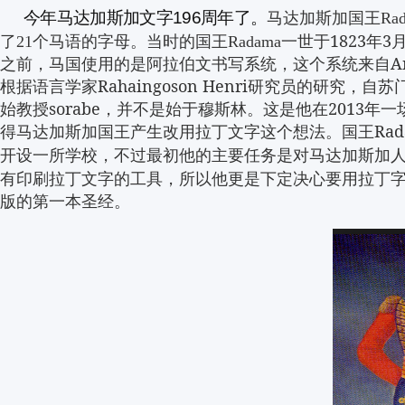
今年马达加斯加文字
周年了
马达加斯加国王
196
。
Ra
了
个马语的字母。当时的国王
一世于
1823
年
3
21
Radama
之前，马国使用的是阿拉伯文书写系统，这个系统来自
A
根据语言学家
Rahaingoson Henri
研究员的研究，自苏
始教授
sorabe
，并不是始于穆斯林。这是他在
2013
年一
得马达加斯加国王产生改用拉丁文字这个想法。国王
Ra
开设一所学校，不过最初他的主要任务是对马达加斯加
有印刷拉丁文字的工具，所以他更是下定决心要用拉丁
版的第一本圣经。