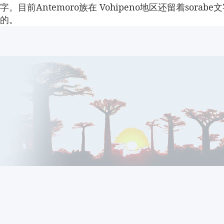
字。目前
Antemoro
族在
Vohipeno
地区还留着
sorabe
文
的。