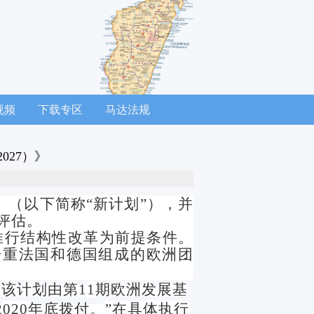
视频
下载专区
马达法规
027）》
》（以下简称
“新计划”），并
评估。
推行结构性改革为前提条件。
倚重法国和德国组成的欧洲团
。该计划由第
1
1
期欧洲发展基
2
020
年底拨付。
”在具体执行