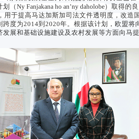
计划（
Ny Fanjakana ho an’ny daholobe
）取得的良
，用于提高马达加斯加司法文件透明度，改造
划跨度为
2
014
到
2
020
年。根据该计划，
欧盟将
济发展和基础设施建设及农村发展等方面向马