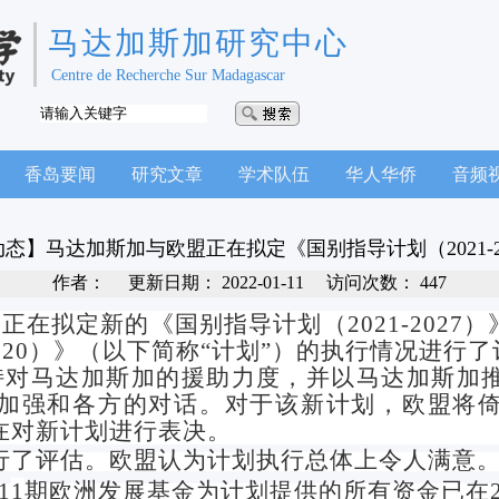
马达加斯加研究中心
Centre de Recherche Sur Madagascar
香岛要闻
研究文章
学术队伍
华人华侨
音频
态】马达加斯加与欧盟正在拟定《国别指导计划（2021-2
作者：
更新日期：
2022-01-11
访问次数：
447
加正在拟定新的《国别指导计划（
2
021-2027
）
020
）》（以下简称
“计划”）的执行情况进行了
持对马达加斯加的援助力度，并以马达加斯加
加强和各方的对话。对于该新计划，欧盟将
在对新计划进行表决。
行了评估。欧盟认为计划执行总体上令人满意
1
1
期欧洲发展基金为计划提供的所有资金已在