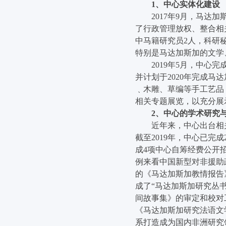
1
、中心实体化建设
2017
年
9
月，马达加
了行政管理放权、整合相
中马籍研究员
2
人，科研
特别是马达加斯加的文学
2019
年
5
月，中心完
并计划于
2020
年完成马达
﹑木雕、草编等手工艺品
相关专题展览，以充分展
2
、中心的学术研究
近年来，中心出台相
截至
2019
年，中心已完成
成
4
项中心自筹经费公开
例来看中国新型对非援助
的《马达加斯加教情报告
成了“马达加斯加研究丛
间故事集》的审定和校对
《马达加斯加研究法语文
系打造成为国内非洲研究