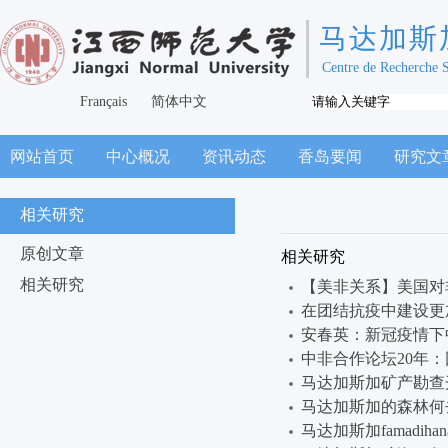
马达加斯
Centre de Recherche 
Français
简体中文
网站首页
中心概况
资讯动态
香岛要闻
研究文
相关研究
原创文章
相关研究
相关研究
【美非关系】美国对
在团结抗疫中建设更
安春英：新冠疫情下
中非合作论坛20年
马达加斯加矿产勘查开
马达加斯加的森林何去何从_so
马达加斯加famadih