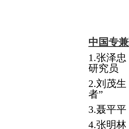
中国专兼
1.张泽忠
研究员
2.刘茂生
者
”
3.聂平平
4.张明林