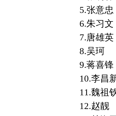
5.张意忠
6.朱习文
7.唐雄英
8.
吴珂
9.蒋喜锋
10.
李昌
11.
魏祖
12.
赵靓