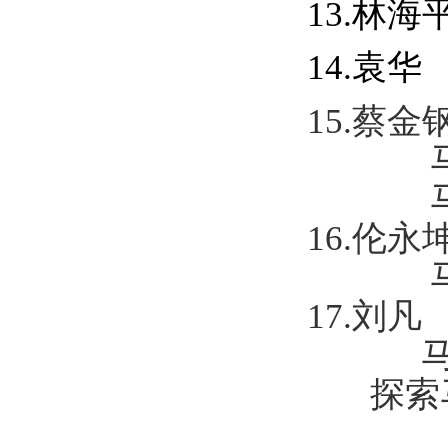
13.
林海
14.袁华
15.
蔡金
马
马
16.
伦永
马
17.
刘凡
马
探索