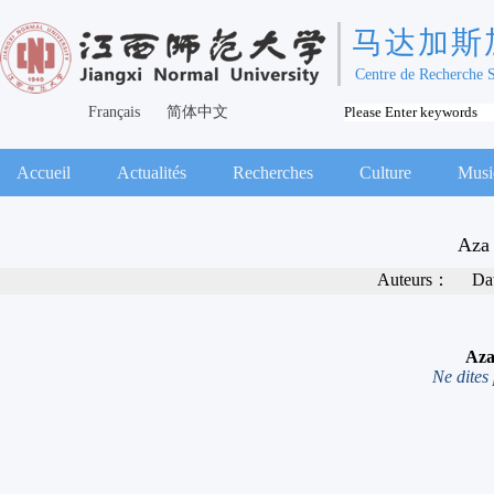
马达加斯
Centre de Recherche 
Français
简体中文
Accueil
Actualités
Recherches
Culture
Musi
Aza
Auteurs：
Da
Az
Ne dites 