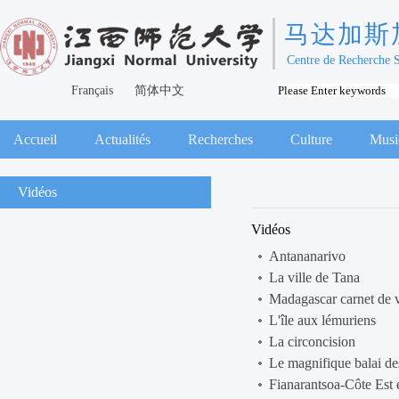
马达加斯
Centre de Recherche 
Français
简体中文
Accueil
Actualités
Recherches
Culture
Musi
Vidéos
Vidéos
Antananarivo
La ville de Tana
Madagascar carnet de 
L'île aux lémuriens
La circoncision
Le magnifique balai de
Fianarantsoa-Côte Est e