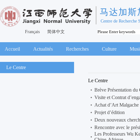
马达加斯
Centre de Recherche 
Français
简体中文
Accueil
Actualités
Recherches
Culture
Musi
Le Centre
Le Centre
Brève Présentation du
Visite et Contrat d’
Achat d’Art Malgache
Projet d’édition
Deux nouveaux cherche
Rencontre avec le prés
Les Professeurs Wu Ke
Chine-Afrique.