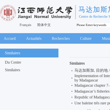
马达加斯
Centre de Recherche 
Français
简体中文
Accueil
Actualités
Recherches
Culture
Musi
Similaires
Du Centre
Similaires
Similaires
马达加斯加, 目的地 / Mada
Implementation of Int
by Madagascar
Madagascar chapter 7- 
Madagascar’s fisheries
Republic of Madagasca
Une baleine très rare 