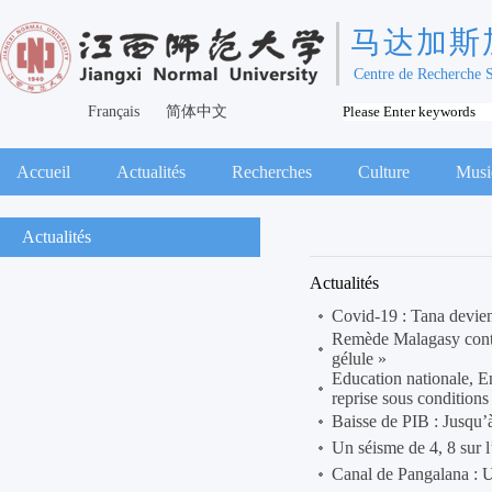
马达加斯
Centre de Recherche 
Français
简体中文
Accueil
Actualités
Recherches
Culture
Musi
Actualités
Actualités
Covid-19 : Tana devien
Remède Malagasy contr
gélule »
Education nationale, E
reprise sous conditions
Baisse de PIB : Jusqu’
Un séisme de 4, 8 sur 
Canal de Pangalana : 