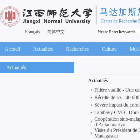
马达加斯
Centre de Recherche 
Français
简体中文
Accueil
Actualités
Recherches
Culture
Musi
Actualités
Actualités
Filière vanille - Une 
Récolte de riz - 40 00
Sévère impact du coron
Tambavy CVO : Dons d
Coopération sino-malag
d’Antananarivo
Visite du Président de
Madagascar