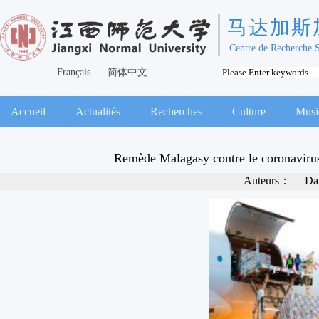
马达加斯
Centre de Recherche 
Français
简体中文
Accueil
Actualités
Recherches
Culture
Musi
Remède Malagasy contre le coronavirus
Auteurs：
Da