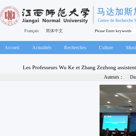
马达加斯
Centre de Recherche 
Français
简体中文
Accueil
Actualités
Recherches
Culture
Musi
Les Professeurs Wu Ke et Zhang Zezhong assisten
Auteurs：
Da