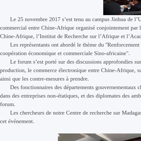
Le 25 novembre 2017
s
’
est tenu au campus Jinhua de l
’
U
commercial
entre
Chine-Afrique organisé conjointement par l
Chine-Afrique, l
’
Institut de Recherche
sur l’Afrique
et l
’
Aca
Les
repr
ésentants
ont abordé le thème du ''
R
enforcement 
coopération économique et commerciale
S
ino-africaine"
.
Le forum s’est port
é
sur des d
iscussions approfondies sur
production,
le
commerce électronique
entre Chine-Afrique,
s
ainsi que les contre-mesures
à
prendre.
D
es fonctionnaires des départements gouvernement
aux
c
dans des entreprises non-étatiques, et des diplomates des am
forum
.
Les c
hercheurs de notre Centre de recherche
sur
Madagas
cet
événement.