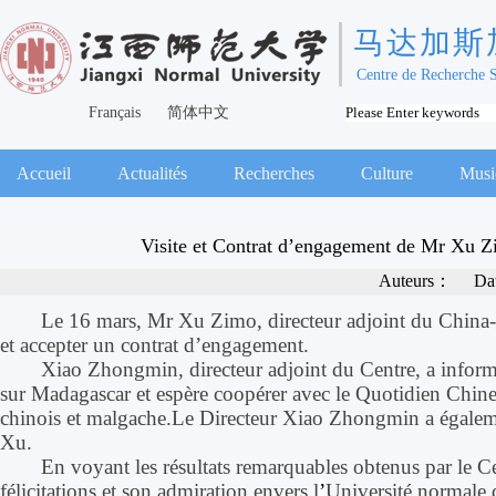
马达加斯
Centre de Recherche 
Français
简体中文
Accueil
Actualités
Recherches
Culture
Musi
Visite et Contrat d’engagement de Mr Xu 
Auteurs：
Da
Le 16 mars, M
r
Xu Zimo, directeur adjoint du China-
et accepter
un contrat d
’
engagement
.
Xiao Zhongmin, directeur adjoint du Centre, a infor
sur
Madagascar et esp
ère
coopérer avec le Quotidien Chine
chinois et malgache
.
Le Directeur
Xiao Zhongmin a égale
Xu.
En voyant
les résultats remarquables obtenus par l
e C
félicitations et son admiration
envers l
’
Université normale 