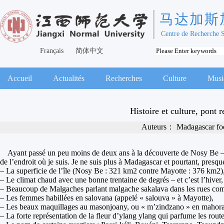
马达加斯
Centre de Recherche 
Français
简体中文
Accueil
Actualités
Recherches
Culture
Musi
Histoire et culture, pont
Auteurs：
Madagascar fo
Ayant passé un peu moins de deux ans à la découverte de
Nosy Be
–
de l’endroit où je suis. Je ne suis plus à Madagascar et pourtant, pres
– La superficie de l’île (Nosy Be : 321 km2 contre Mayotte : 376 km2)
– Le climat chaud avec une bonne trentaine de degrés – et c’est l’hiver,
– Beaucoup de Malgaches parlant malgache sakalava dans les rues co
– Les femmes habillées en
salovana
(appelé « salouva » à Mayotte),
– Les beaux maquillages au
masonjoany,
ou « m’zindzano » en mahora
– La forte représentation de la fleur d’ylang ylang qui parfume les ro