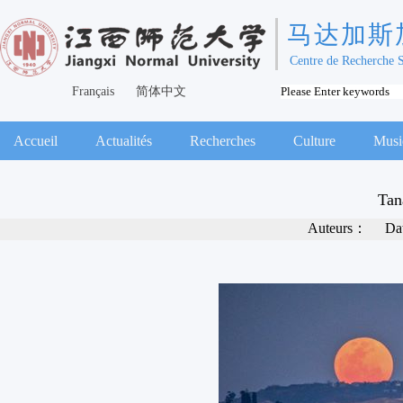
马达加斯
Centre de Recherche 
Français
简体中文
Accueil
Actualités
Recherches
Culture
Musi
Tan
Auteurs：
Da