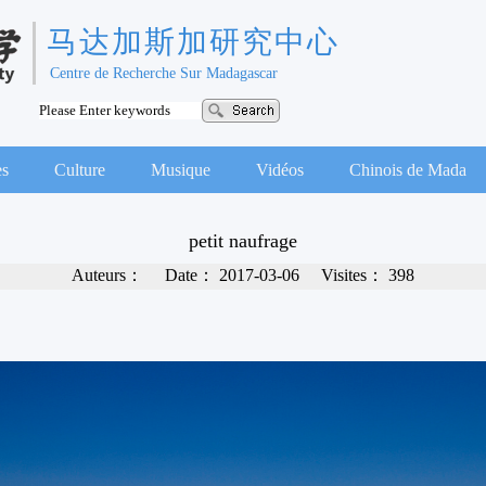
马达加斯加研究中心
Centre de Recherche Sur Madagascar
es
Culture
Musique
Vidéos
Chinois de Mada
petit naufrage
Auteurs：
Date：
2017-03-06
Visites：
398