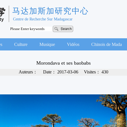
马达加斯加研究中心
Centre de Recherche Sur Madagascar
es
Culture
Musique
Vidéos
Chinois de Mada
Morondava et ses baobabs
Auteurs：
Date：
2017-03-06
Visites：
430