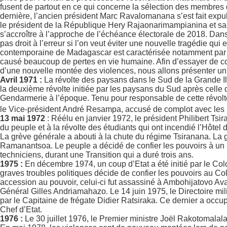
fusent de partout en ce qui concerne la sélection des membre
dernière, l’ancien président Marc Ravalomanana s’est fait expu
le président de la République Hery Rajaonarimampianina et sa su
s’accroître à l’approche de l’échéance électorale de 2018. Da
pas droit à l’erreur si l’on veut éviter une nouvelle tragédie qui 
contemporaine de Madagascar est caractérisée notamment pa
causé beaucoup de pertes en vie humaine. Afin d’essayer de consc
d’une nouvelle montée des violences, nous allons présenter un
Avril 1971 :
La révolte des paysans dans le Sud de la Grande Ile
la deuxième révolte initiée par les paysans du Sud après celle
Gendarmerie à l’époque. Tenu pour responsable de cette révolte 
le Vice-président André Resampa, accusé de complot avec les Et
13 mai
1972
: Réélu en janvier 1972, le président Philibert Ts
du peuple et à la révolte des étudiants qui ont incendié l’Hôtel 
La grève générale a abouti à la chute du régime Tsiranana. La g
Ramanantsoa. Le peuple a décidé de confier les pouvoirs à un Di
techniciens, durant une Transition qui a duré trois ans.
1975 :
En décembre 1974, un coup d’Etat a été initié par le Co
graves troubles politiques décide de confier les pouvoirs au C
accession au pouvoir, celui-ci fut assassiné à Ambohijatovo Avar
Général Gilles Andriamahazo. Le 14 juin 1975, le Directoire milit
par le Capitaine de frégate Didier Ratsiraka. Ce dernier a occ
Chef d’Etat.
1976 :
Le 30 juillet 1976, le Premier ministre Joël Rakotomalala 