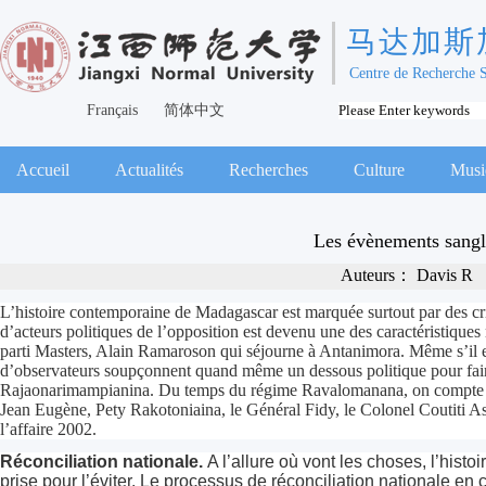
马达加斯
Centre de Recherche 
Français
简体中文
Accueil
Actualités
Recherches
Culture
Musi
Les évènements sangla
Auteurs：
Davis R
L’histoire contemporaine de Madagascar est marquée surtout par des cri
d’acteurs politiques de l’opposition est devenu une des caractéristiques
parti Masters, Alain Ramaroson qui séjourne à Antanimora. Même s’il es
d’observateurs soupçonnent quand même un dessous politique pour faire t
Rajaonarimampianina. Du temps du régime Ravalomanana, on compte éga
Jean Eugène, Pety Rakotoniaina, le Général Fidy, le Colonel Coutiti Ass
l’affaire 2002.
Réconciliation nationale.
A l’allure où vont les choses, l’hist
prise pour l’éviter. Le processus de réconciliation nationale en