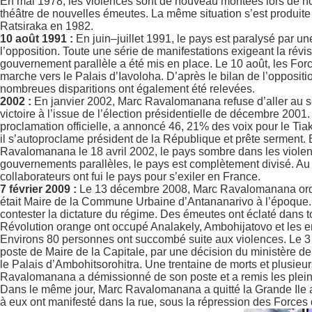
En mai 1978, les violences sont de nouveau montées lors de nou
théâtre de nouvelles émeutes. La même situation s’est produit
Ratsiraka en 1982.
10 août 1991 :
En juin–juillet 1991, le pays est paralysé par u
l’opposition. Toute une série de manifestations exigeant la révis
gouvernement parallèle a été mis en place. Le 10 août, les Force
marche vers le Palais d’Iavoloha. D’après le bilan de l’opposit
nombreues disparitions ont également été relevées.
2002 :
En janvier 2002, Marc Ravalomanana refuse d’aller au se
victoire à l’issue de l’élection présidentielle de décembre 2001
proclamation officielle, a annoncé 46, 21% des voix pour le Tiak
il s’autoproclame président de la République et prête serment.
Ravalomanana le 18 avril 2002, le pays sombre dans les violenc
gouvernements parallèles, le pays est complètement divisé. Au
collaborateurs ont fui le pays pour s’exiler en France.
7 février 2009 :
Le 13 décembre 2008, Marc Ravalomanana ordon
était Maire de la Commune Urbaine d’Antananarivo à l’époque. L
contester la dictature du régime. Des émeutes ont éclaté dans to
Révolution orange ont occupé Analakely, Ambohijatovo et les en
Environs 80 personnes ont succombé suite aux violences. Le 3
poste de Maire de la Capitale, par une décision du ministère de l’
le Palais d’Ambohitsorohitra. Une trentaine de morts et plusie
Ravalomanana a démissionné de son poste et a remis les pleins p
Dans le même jour, Marc Ravalomanana a quitté la Grande Ile av
à eux ont manifesté dans la rue, sous la répression des Forces d