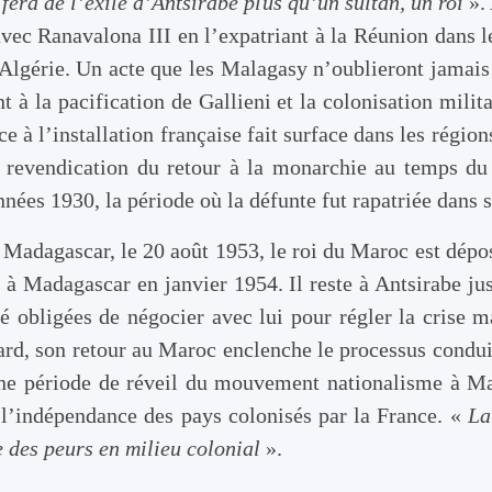
 fera de l’exilé d’Antsirabe plus qu’un sultan, un roi
». 
 avec Ranavalona III en l’expatriant à la Réunion dans 
n Algérie. Un acte que les Malagasy n’oublieront jamais
nt à la pacification de Gallieni et la colonisation mili
e à l’installation française fait surface dans les régio
ne revendication du retour à la monarchie au temps d
nées 1930, la période où la défunte fut rapatriée dans 
e Madagascar, le 20 août 1953, le roi du Maroc est dépo
 Madagascar en janvier 1954. Il reste à Antsirabe jus
té obligées de négocier avec lui pour régler la crise m
ard, son retour au Maroc enclenche le processus condui
une période de réveil du mouvement nationalisme à Ma
’indépendance des pays colonisés par la France. «
La 
e des peurs en milieu colonial
».