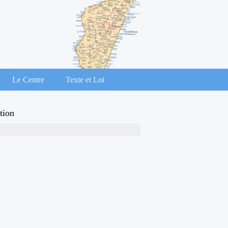
Le Centre
Texte et Loi
tion