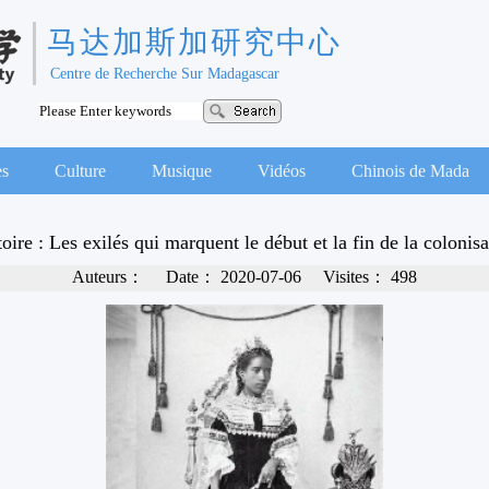
马达加斯加研究中心
Centre de Recherche Sur Madagascar
es
Culture
Musique
Vidéos
Chinois de Mada
oire : Les exilés qui marquent le début et la fin de la colonisa
Auteurs：
Date：
2020-07-06
Visites：
498